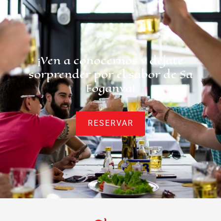
¡Ven a conocernos y déjate
sorprender por el sabor de Sa
Foganya!
RESERVAR